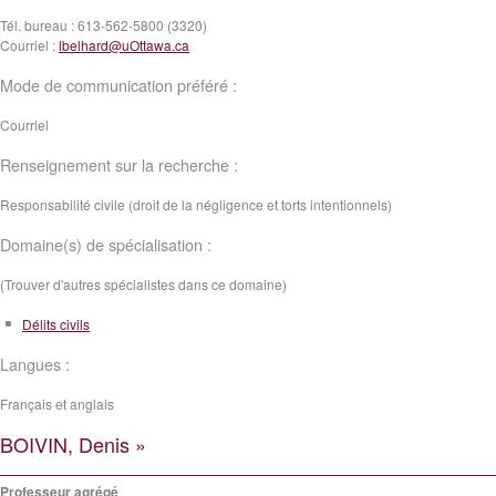
Tél. bureau :
613-562-5800 (3320)
Courriel :
lbelhard@uOttawa.ca
Mode de communication préféré :
Courriel
Renseignement sur la recherche :
Responsabilité civile (droit de la négligence et torts intentionnels)
Domaine(s) de spécialisation :
(Trouver d'autres spécialistes dans ce domaine)
Délits civils
Langues :
Français et anglais
BOIVIN, Denis »
Professeur agrégé