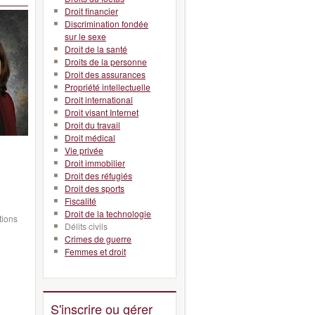
Droit financier
Discrimination fondée
sur le sexe
Droit de la santé
Droits de la personne
Droit des assurances
Propriété intellectuelle
Droit international
Droit visant Internet
Droit du travail
Droit médical
Vie privée
Droit immobilier
Droit des réfugiés
Droit des sports
Fiscalité
Droit de la technologie
tions
Délits civils
Crimes de guerre
Femmes et droit
S'inscrire ou gérer