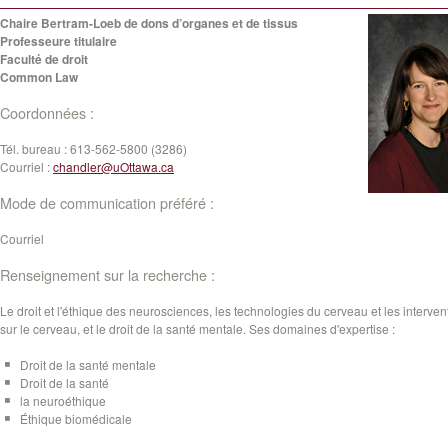
Chaire Bertram-Loeb de dons d’organes et de tissus
Professeure titulaire
Faculté de droit
Common Law
Coordonnées :
Tél. bureau :
613-562-5800 (3286)
Courriel :
chandler@uOttawa.ca
Mode de communication préféré :
Courriel
Renseignement sur la recherche :
Le droit et l'éthique des neurosciences, les technologies du cerveau et les interven
sur le cerveau, et le droit de la santé mentale. Ses domaines d'expertise :
Droit de la santé mentale
Droit de la santé
la neuroéthique
Éthique biomédicale