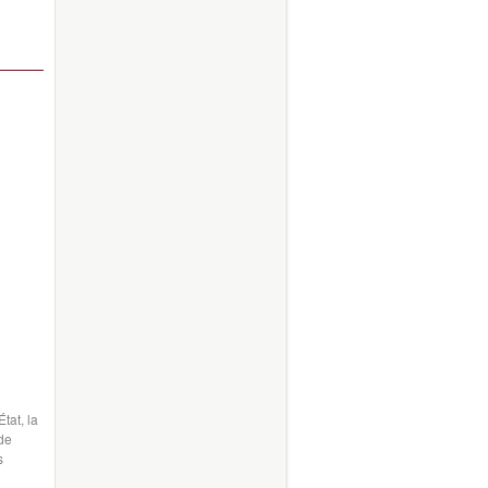
tat, la
 de
s