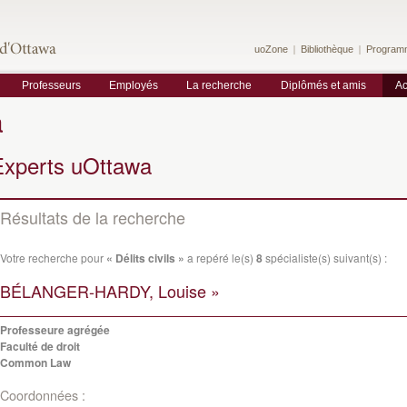
uoZone
Bibliothèque
Program
Professeurs
Employés
La recherche
Diplômés et amis
Ac
a
Experts uOttawa
Résultats de la recherche
Votre recherche pour
« Délits civils »
a repéré le(s)
8
spécialiste(s) suivant(s) :
BÉLANGER-HARDY, Louise »
Professeure agrégée
Faculté de droit
Common Law
Coordonnées :