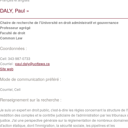
DALY, Paul »
Chaire de recherche de l'Université en droit administratif et gouvernance
Professeur agrégé
Faculté de droit
Common Law
Coordonnées :
Cell:
343-987-0733
Courriel :
paul.daly@uottawa.ca
Site web
Mode de communication préféré :
Courriel, Cell
Renseignement sur la recherche :
Je suis un expert en droit public, c'est-à-dire les règles concernant la structure de l'É
reddition des comptes et le contrôle judiciaire de l'administration par les tribunaux
justice. J'ai une perspective générale sur la réglementation de nombreux domaine
d'action étatique, dont l'immigration, la sécurité sociale, les pipelines et les