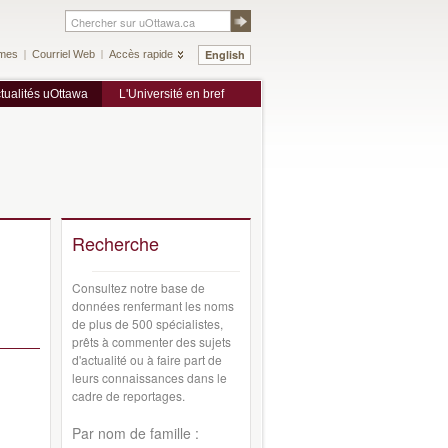
English
mes
Courriel Web
Accès rapide
tualités uOttawa
L'Université en bref
Recherche
Consultez notre base de
données renfermant les noms
de plus de 500 spécialistes,
prêts à commenter des sujets
d'actualité ou à faire part de
leurs connaissances dans le
cadre de reportages.
Par nom de famille :