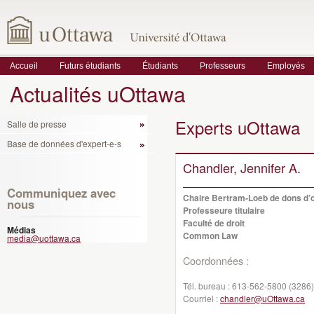
Accueil
Futurs étudiants
Étudiants
Professeurs
Employés
Actualités uOttawa
Experts uOttawa
Salle de presse
Base de données d'expert-e-s
Chandler, Jennifer A.
Communiquez avec
Chaire Bertram-Loeb de dons d’o
nous
Professeure titulaire
Faculté de droit
Médias
Common Law
media@uottawa.ca
Coordonnées :
Tél. bureau :
613-562-5800 (3286)
Courriel :
chandler@uOttawa.ca