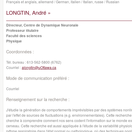
Français et anglais, allemand / German, italien / Italian, russe / Russian
LONGTIN, André »
Directeur, Centre de Dynamique Neuronale
Professeur titulaire
Faculté des sciences
Physique
Coordonnées :
Tél. bureau :
613-562-5800 (6762)
Courriel :
alongtin@uOttawa.ca
Mode de communication préféré :
Courriel
Renseignement sur la recherche :
J'étudie la génération de comportements imprévisibles par des systèmes nonlin
par l'effet de sources de fluctuations (e.g. environnementales). Cette recherch
cherche à comprendre comment nos sens codent l'information sur le monde extéri
cerveau. Cette recherche est aussi appliquée à l'étude de la variabilité physiol
rythme respiratoire dans l'état normal ou pathologique, où des techniques non