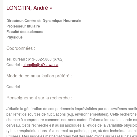
LONGTIN, André »
Directeur, Centre de Dynamique Neuronale
Professeur titulaire
Faculté des sciences
Physique
Coordonnées :
Tél. bureau :
613-562-5800 (6762)
Courriel :
alongtin@uOttawa.ca
Mode de communication préféré :
Courriel
Renseignement sur la recherche :
J'étudie la génération de comportements imprévisibles par des systèmes nonlin
par l'effet de sources de fluctuations (e.g. environnementales). Cette recherch
cherche à comprendre comment nos sens codent l'information sur le monde extéri
cerveau. Cette recherche est aussi appliquée à l'étude de la variabilité physiol
rythme respiratoire dans l'état normal ou pathologique, où des techniques non
utilisées. Mes modèles mathématiques font des prédictions sur les résultats 