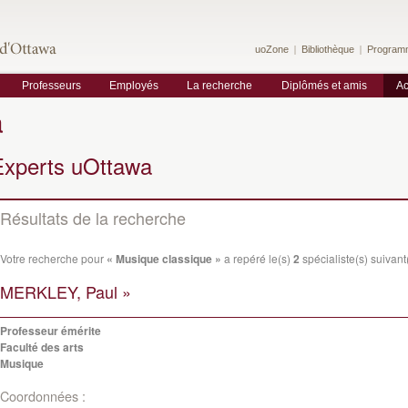
uoZone
Bibliothèque
Program
Professeurs
Employés
La recherche
Diplômés et amis
Ac
a
Experts uOttawa
Résultats de la recherche
Votre recherche pour
« Musique classique »
a repéré le(s)
2
spécialiste(s) suivant(
MERKLEY, Paul »
Professeur émérite
Faculté des arts
Musique
Coordonnées :