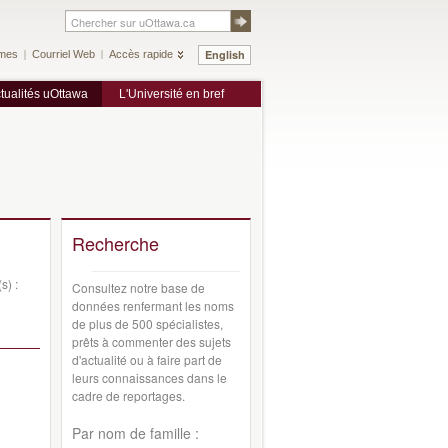
English
mes
Courriel Web
Accès rapide
tualités uOttawa
L'Université en bref
Recherche
s) :
Consultez notre base de
données renfermant les noms
de plus de 500 spécialistes,
prêts à commenter des sujets
d'actualité ou à faire part de
leurs connaissances dans le
cadre de reportages.
Par nom de famille :