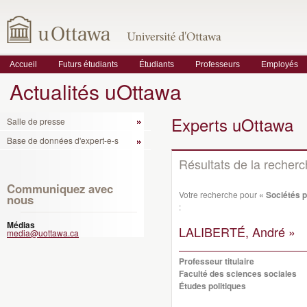
Accueil
Futurs étudiants
Étudiants
Professeurs
Employés
Actualités uOttawa
Experts uOttawa
Salle de presse
Base de données d'expert-e-s
Résultats de la recher
Communiquez avec
Votre recherche pour
« Sociétés 
nous
:
Médias
LALIBERTÉ, André »
media@uottawa.ca
Professeur titulaire
Faculté des sciences sociales
Études politiques