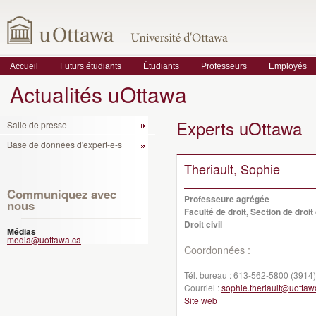
Accueil
Futurs étudiants
Étudiants
Professeurs
Employés
Actualités uOttawa
Experts uOttawa
Salle de presse
Base de données d'expert-e-s
Theriault, Sophie
Communiquez avec
Professeure agrégée
nous
Faculté de droit, Section de droit 
Droit civil
Médias
media@uottawa.ca
Coordonnées :
Tél. bureau :
613-562-5800 (3914)
Courriel :
sophie.theriault@uottaw
Site web