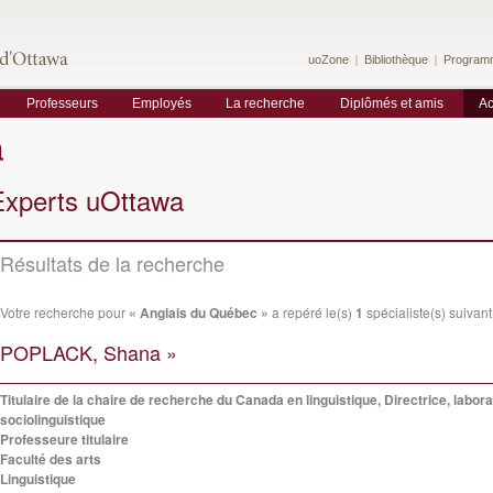
uoZone
Bibliothèque
Program
Professeurs
Employés
La recherche
Diplômés et amis
Ac
a
Experts uOttawa
Résultats de la recherche
Votre recherche pour
« Anglais du Québec »
a repéré le(s)
1
spécialiste(s) suivant(
POPLACK, Shana »
Titulaire de la chaire de recherche du Canada en linguistique, Directrice, labora
sociolinguistique
Professeure titulaire
Faculté des arts
Linguistique