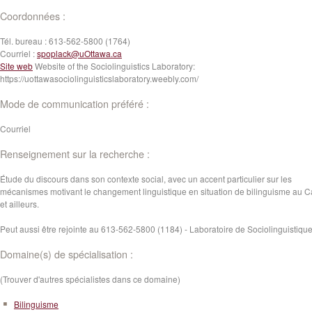
Coordonnées :
Tél. bureau :
613-562-5800 (1764)
Courriel :
spoplack@uOttawa.ca
Site web
Website of the Sociolinguistics Laboratory:
https://uottawasociolinguisticslaboratory.weebly.com/
Mode de communication préféré :
Courriel
Renseignement sur la recherche :
Étude du discours dans son contexte social, avec un accent particulier sur les
mécanismes motivant le changement linguistique en situation de bilinguisme au 
et ailleurs.
Peut aussi être rejointe au 613-562-5800 (1184) - Laboratoire de Sociolinguistiqu
Domaine(s) de spécialisation :
(Trouver d'autres spécialistes dans ce domaine)
Bilinguisme