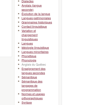
Dialectes
Anglais (langue
seconde)
Évolution de la langue
Langues patrimoniales
Grammaires historiques
Contact linguistique
Variation et
changement
linguistiques
Langues
Idéologie linguistique
Langues minoritaires
Phonétique
Phonologie
Anglais du Québec
Enseignement des
langues secondes
Sémantique
Sémantique des
langages de
programmation
Normes et usages
orthographiques
Syntaxe