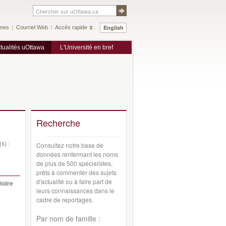
English
mes
Courriel Web
Accès rapide
tualités uOttawa
L'Université en bref
Recherche
s) :
Consultez notre base de
données renfermant les noms
de plus de 500 spécialistes,
prêts à commenter des sujets
d'actualité ou à faire part de
toire
leurs connaissances dans le
cadre de reportages.
Par nom de famille :