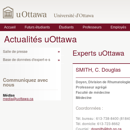
Accueil
Futurs étudiants
Étudiants
Professeurs
Employés
Actualités uOttawa
Experts uOttawa
Salle de presse
Base de données d'expert-e-s
SMITH, C. Douglas
Communiquez avec
Doyen, Division de Rhumatologi
nous
Professeur agrégé
Faculté de médecine
Médias
Médecine
media@uottawa.ca
Coordonnées :
Tél. bureau :
613-738-8400 (8184
Tél. domicile:
613-723-8662
Courriel :
dosmith@toh.on.ca