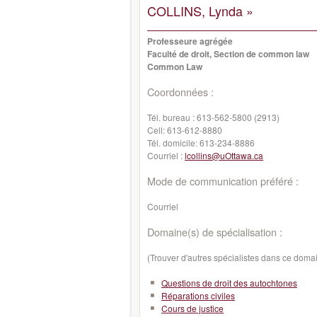
COLLINS, Lynda »
Professeure agrégée
Faculté de droit, Section de common law
Common Law
Coordonnées :
Tél. bureau :
613-562-5800 (2913)
Cell:
613-612-8880
Tél. domicile:
613-234-8886
Courriel :
lcollins@uOttawa.ca
Mode de communication préféré :
Courriel
Domaine(s) de spécialisation :
(Trouver d'autres spécialistes dans ce doma
Questions de droit des autochtones
Réparations civiles
Cours de justice