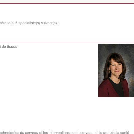
péré le(s)
6
spécialiste(s) suivant(s) :
 de tissus
echnologies du cerveau et les interventions sur le cerveau, et le droit de la santé