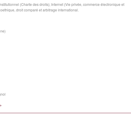
onstitutionnel (Charte des droits); Internet (Vie privée, commerce électronique et
ioethique, droit comparé et arbitrage international.
ine)
gnol
»