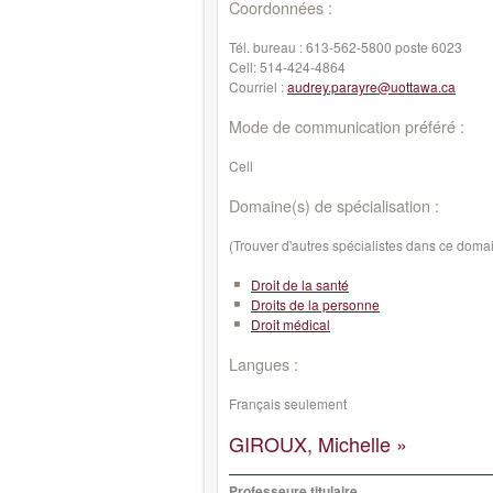
Coordonnées :
Tél. bureau :
613-562-5800 poste 6023
Cell:
514-424-4864
Courriel :
audrey.parayre@uottawa.ca
Mode de communication préféré :
Cell
Domaine(s) de spécialisation :
(Trouver d'autres spécialistes dans ce doma
Droit de la santé
Droits de la personne
Droit médical
Langues :
Français seulement
GIROUX, Michelle »
Professeure titulaire