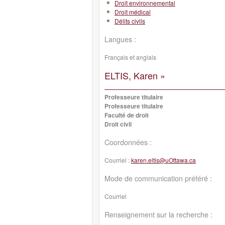
Droit environnemental
Droit médical
Délits civils
Langues :
Français et anglais
ELTIS, Karen »
Professeure titulaire
Professeure titulaire
Faculté de droit
Droit civil
Coordonnées :
Courriel :
karen.eltis@uOttawa.ca
Mode de communication préféré :
Courriel
Renseignement sur la recherche :