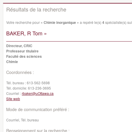
Résultats de la recherche
Votre recherche pour
« Chimie inorganique »
a repéré le(s)
4
spécialiste(s) sui
BAKER, R Tom »
Directeur, CRIC
Professeur titulaire
Faculté des sciences
Chimie
Coordonnées :
Tél. bureau :
613-562-5698
Tél. domicile:
613-236-3695
Courriel :
rbaker@uOttawa.ca
Site web
Mode de communication préféré :
Courriel, Tél. bureau
Renseignement sur la recherche :