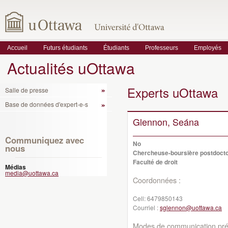
Accueil
Futurs étudiants
Étudiants
Professeurs
Employés
Actualités uOttawa
Experts uOttawa
Salle de presse
Base de données d'expert-e-s
Glennon, Seána
Communiquez avec
No
nous
Chercheuse-boursière postdocto
Faculté de droit
Médias
media@uottawa.ca
Coordonnées :
Cell:
6479850143
Courriel :
sglennon@uottawa.ca
Modes de communication préf