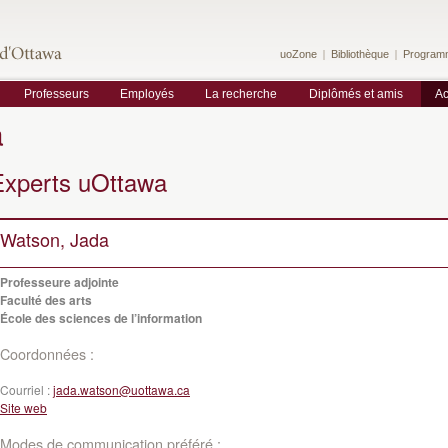
uoZone
Bibliothèque
Program
Professeurs
Employés
La recherche
Diplômés et amis
Ac
a
Experts uOttawa
Watson, Jada
Professeure adjointe
Faculté des arts
École des sciences de l’information
Coordonnées :
Courriel :
jada.watson@uottawa.ca
Site web
Modes de communication préféré :