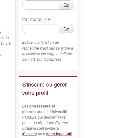
Go
Par mot(s)-clé :
Go
n
ées de
: La fonction de
Indice
 suivre
recherche n'est pas sensible à
la casse et les fragmentations
s
de mots sont acceptées
S'inscrire ou gérer
votre profil
Les
professeurs et
chercheurs
de l'Université
d'Ottawa qui désirent faire
partie du répertoire
Experts
uOttawa
sont invités à
s'inscrire
ou à
gérer leur profil
.