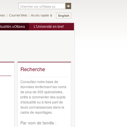
English
mes
Courriel Web
Accès rapide
tualités uOttawa
L'Université en bref
Recherche
Consultez notre base de
données renfermant les noms
de plus de 500 spécialistes,
prêts à commenter des sujets
d'actualité ou à faire part de
leurs connaissances dans le
cadre de reportages.
Par nom de famille :