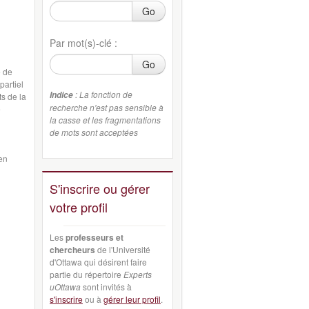
Go
Par mot(s)-clé :
Go
e de
partiel
: La fonction de
Indice
ts de la
recherche n'est pas sensible à
e
la casse et les fragmentations
de mots sont acceptées
en
S'inscrire ou gérer
votre profil
Les
professeurs et
chercheurs
de l'Université
d'Ottawa qui désirent faire
partie du répertoire
Experts
uOttawa
sont invités à
s'inscrire
ou à
gérer leur profil
.