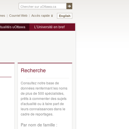
English
mes
Courriel Web
Accès rapide
tualités uOttawa
L'Université en bref
Recherche
Consultez notre base de
données renfermant les noms
de plus de 500 spécialistes,
prêts à commenter des sujets
d'actualité ou à faire part de
leurs connaissances dans le
cadre de reportages.
Par nom de famille :