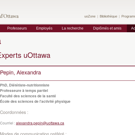
uoZone
Bibliothèque
Program
Professeurs
Employés
La recherche
Diplômés et amis
Ac
a
Experts uOttawa
Pepin, Alexandra
PhD, Diététiste-nutritionniste
Professeure à temps partiel
Faculté des sciences de la santé
École des sciences de l'activité physique
Coordonnées :
Courriel :
alexandra.pepin@uottawa.ca
Modes de communication préféré :