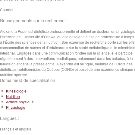
Courriel
Renseignements sur la recherche :
Alexandra Pepin est diététiste professionnelle et détient un doctorat en physiologi
l’exercice de l’Université d’Ottawa, où elle enseigne à titre de professeure à temps 
à l’École des sciences de la nutrition. Son expertise de recherche porte sur les effe
consommation de sucres et d’édulcorants sur la santé métabolique et le microbiot
intestinal. Engagée dans une communication fondée sur la science, elle participe
régulièrement à des interventions médiatiques, notamment dans les balados, à la
télévision et dans la presse écrite. Alexandra est bilingue, membre de l’Ordre des
diététistes-nutritionnistes du Québec (ODNQ) et possède une expérience clinique 
nutrition sportive.
Domaine(s) de spécialisation :
Kinésiologie
Nutrition
Activité physique
Physiologie
Langues :
Français et anglais