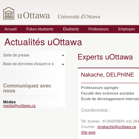
Accueil
Futurs étudiants
Étudiants
Professeurs
Employés
Actualités uOttawa
Experts uOttawa
Salle de presse
Base de données d'expert-e-s
Nakache, DELPHINE
Communiquez avec
Professeure agrégée
nous
Faculté des sciences sociales
École de développement internati
Médias
media@uottawa.ca
Coordonnées :
Tél. bureau :
6135625800, ext: 26
Courriel :
dnakache@uottawa.ca
Site web