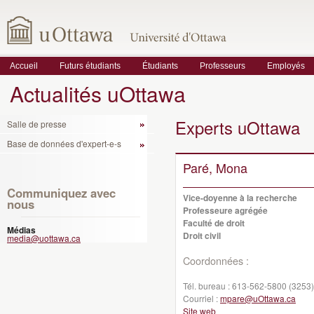
Accueil
Futurs étudiants
Étudiants
Professeurs
Employés
Actualités uOttawa
Experts uOttawa
Salle de presse
Base de données d'expert-e-s
Paré, Mona
Communiquez avec
Vice-doyenne à la recherche
nous
Professeure agrégée
Faculté de droit
Médias
Droit civil
media@uottawa.ca
Coordonnées :
Tél. bureau :
613-562-5800 (3253)
Courriel :
mpare@uOttawa.ca
Site web