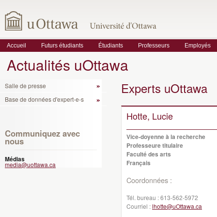
Accueil
Futurs étudiants
Étudiants
Professeurs
Employés
Actualités uOttawa
Experts uOttawa
Salle de presse
Base de données d'expert-e-s
Hotte, Lucie
Communiquez avec
Vice-doyenne à la recherche
nous
Professeure titulaire
Faculté des arts
Médias
Français
media@uottawa.ca
Coordonnées :
Tél. bureau :
613-562-5972
Courriel :
lhotte@uOttawa.ca