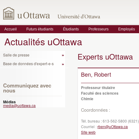
Accueil
Futurs étudiants
Étudiants
Professeurs
Employés
Actualités uOttawa
Experts uOttawa
Salle de presse
Base de données d'expert-e-s
Ben, Robert
Communiquez avec
Professeur titulaire
nous
Faculté des sciences
Chimie
Médias
media@uottawa.ca
Coordonnées :
Tél. bureau :
613-562-5800 (6321)
Courriel :
rben@uOttawa.ca
Site web