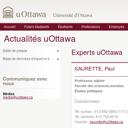
Accueil
Futurs étudiants
Étudiants
Professeurs
Employés
Actualités uOttawa
Experts uOttawa
Salle de presse
Base de données d'expert-e-s
SAURETTE, Paul
Communiquez avec
Professeur adjoint
nous
Faculté des sciences sociales
Études politiques
Médias
media@uottawa.ca
Coordonnées :
Tél. bureau :
613-562-5800 (1711)
Tél. domicile:
613-730-6576
Courriel :
saurette@uOttawa.ca