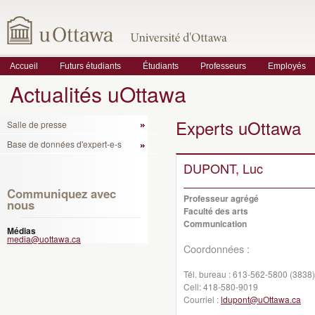
Accueil
Futurs étudiants
Étudiants
Professeurs
Employés
Actualités uOttawa
Experts uOttawa
Salle de presse
Base de données d'expert-e-s
DUPONT, Luc
Communiquez avec
Professeur agrégé
nous
Faculté des arts
Communication
Médias
media@uottawa.ca
Coordonnées :
Tél. bureau :
613-562-5800 (3838)
Cell:
418-580-9019
Courriel :
ldupont@uOttawa.ca