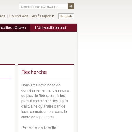
English
mes
Courriel Web
Accès rapide
tualités uOttawa
L'Université en bref
Recherche
Consultez notre base de
données renfermant les noms
de plus de 500 spécialistes,
prêts à commenter des sujets
d'actualité ou à faire part de
leurs connaissances dans le
cadre de reportages.
Par nom de famille :