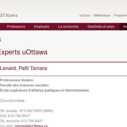
uoZone
Bibliothèque
Program
Professeurs
Employés
La recherche
Diplômés et amis
Ac
a
Experts uOttawa
Lenard, Patti Tamara
Professeure titulaire
Faculté des sciences sociales
École supérieure d'affaires publiques et internationales
Coordonnées :
Tél. bureau :
613-562-5800 (8995)
Cell:
613-796-6647
Tél. domicile:
613-796-6647
Courriel :
plenard@uOttawa.ca