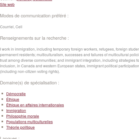
Site web
Modes de communication préféré :
Courriel, Cell
Renseignements sur la recherche :
I work in immigration, including temporary foreign workers, refugees, foreign studen
permanent residents; multiculturalism, successes and failures of multicultural polici
trust among diverse communities; and immigrant integration, including strategies fo
inclusion, in Canada and western European states, immigrant political participatio
(including non-citizen voting rights).
Domaine(s) de spécialisation :
Démocratie
Éthique
Éthique en affaires internationales
Immigration
Philosophie morale
Populations multiculturelles
Théorie politique
Langues :