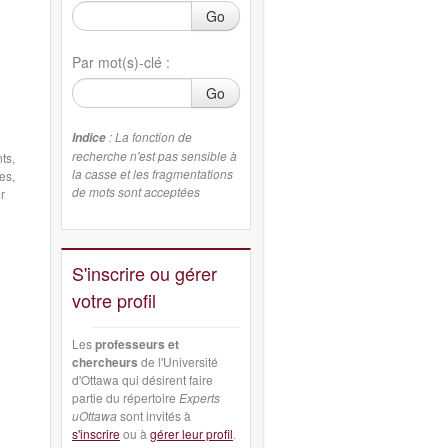
Go
Par mot(s)-clé :
Go
: La fonction de
Indice
recherche n'est pas sensible à
ts,
la casse et les fragmentations
es,
de mots sont acceptées
r
n
S'inscrire ou gérer
votre profil
Les
professeurs et
chercheurs
de l'Université
d'Ottawa qui désirent faire
partie du répertoire
Experts
uOttawa
sont invités à
s'inscrire
ou à
gérer leur profil
.