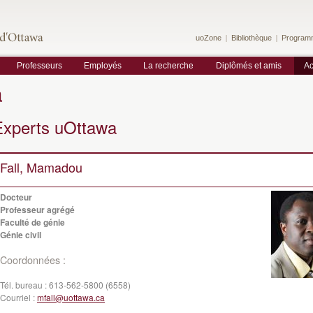
uoZone
Bibliothèque
Program
Professeurs
Employés
La recherche
Diplômés et amis
Ac
a
Experts uOttawa
Fall, Mamadou
Docteur
Professeur agrégé
Faculté de génie
Génie civil
Coordonnées :
Tél. bureau :
613-562-5800 (6558)
Courriel :
mfall@uottawa.ca