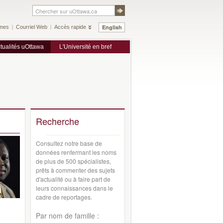
English
mes
Courriel Web
Accès rapide
tualités uOttawa
L'Université en bref
Recherche
Consultez notre base de
données renfermant les noms
de plus de 500 spécialistes,
prêts à commenter des sujets
d'actualité ou à faire part de
leurs connaissances dans le
cadre de reportages.
Par nom de famille :