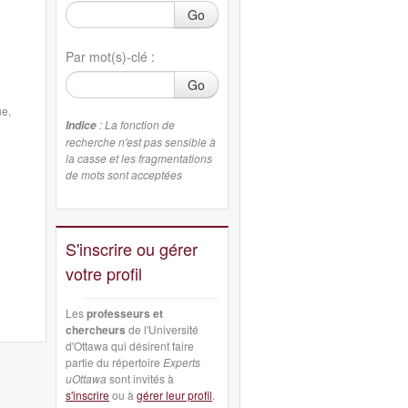
Go
Par mot(s)-clé :
Go
ue,
: La fonction de
Indice
recherche n'est pas sensible à
la casse et les fragmentations
de mots sont acceptées
S'inscrire ou gérer
votre profil
Les
professeurs et
chercheurs
de l'Université
d'Ottawa qui désirent faire
partie du répertoire
Experts
uOttawa
sont invités à
s'inscrire
ou à
gérer leur profil
.