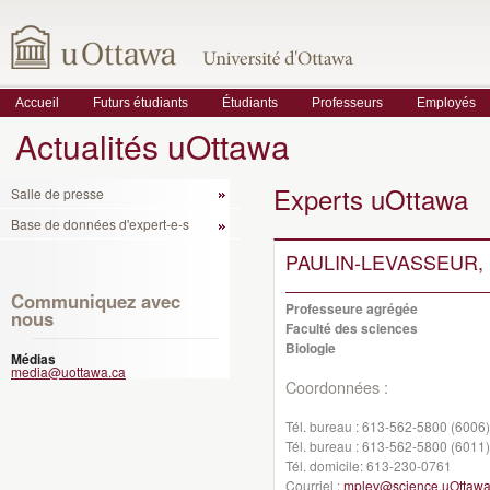
Accueil
Futurs étudiants
Étudiants
Professeurs
Employés
Actualités uOttawa
Experts uOttawa
Salle de presse
Base de données d'expert-e-s
PAULIN-LEVASSEUR, M
Communiquez avec
Professeure agrégée
nous
Faculté des sciences
Biologie
Médias
media@uottawa.ca
Coordonnées :
Tél. bureau :
613-562-5800 (6006)
Tél. bureau :
613-562-5800 (6011)
Tél. domicile:
613-230-0761
Courriel :
mplev@science.uOttawa