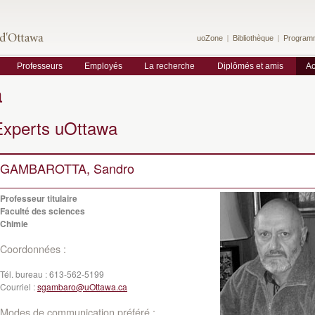
uoZone
Bibliothèque
Program
Professeurs
Employés
La recherche
Diplômés et amis
Ac
a
Experts uOttawa
GAMBAROTTA, Sandro
Professeur titulaire
Faculté des sciences
Chimie
Coordonnées :
Tél. bureau :
613-562-5199
Courriel :
sgambaro@uOttawa.ca
Modes de communication préféré :