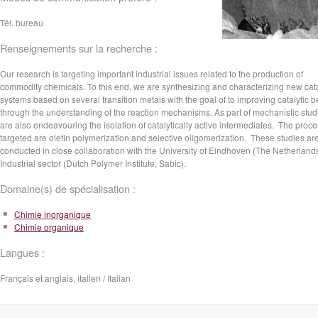
Tél. bureau
Renseignements sur la recherche :
Our research is targeting important industrial issues related to the production of
commodity chemicals. To this end, we are synthesizing and characterizing new cata
systems based on several transition metals with the goal of to improving catalytic 
through the understanding of the reaction mechanisms. As part of mechanistic stu
are also endeavouring the isolation of catalytically active intermediates. The proc
targeted are olefin polymerization and selective oligomerization. These studies ar
conducted in close collaboration with the University of Eindhoven (The Netherland
Industrial sector (Dutch Polymer Institute, Sabic).
Domaine(s) de spécialisation :
Chimie inorganique
Chimie organique
Langues :
Français et anglais, italien / Italian