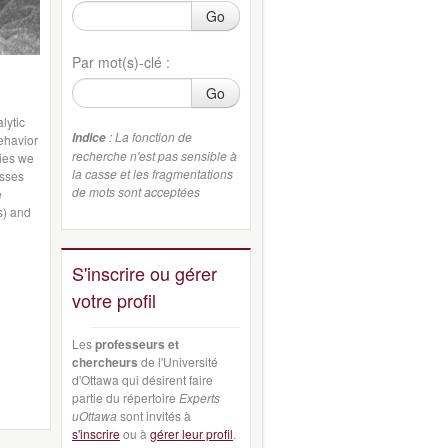
Go
Par mot(s)-clé :
Go
lytic
: La fonction de
Indice
behavior
recherche n'est pas sensible à
dies we
la casse et les fragmentations
esses
de mots sont acceptées
e
s) and
S'inscrire ou gérer
votre profil
Les
professeurs et
chercheurs
de l'Université
d'Ottawa qui désirent faire
partie du répertoire
Experts
uOttawa
sont invités à
s'inscrire
ou à
gérer leur profil
.