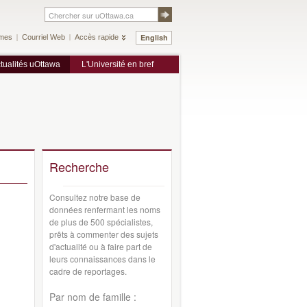
English
mes
Courriel Web
Accès rapide
tualités uOttawa
L'Université en bref
Recherche
Consultez notre base de
données renfermant les noms
de plus de 500 spécialistes,
prêts à commenter des sujets
d'actualité ou à faire part de
leurs connaissances dans le
cadre de reportages.
Par nom de famille :