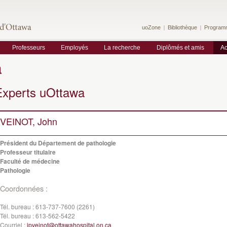
uoZone
Bibliothèque
Program
Professeurs
Employés
La recherche
Diplômés et amis
Ac
a
Experts uOttawa
VEINOT, John
Président du Département de pathologie
Professeur titulaire
Faculté de médecine
Pathologie
Coordonnées :
Tél. bureau :
613-737-7600 (2261)
Tél. bureau :
613-562-5422
Courriel :
jpveinot@ottawahospital.on.ca