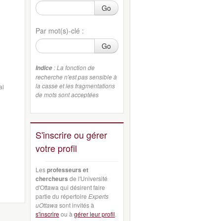
Go
Par mot(s)-clé :
Go
: La fonction de
Indice
recherche n'est pas sensible à
la casse et les fragmentations
al
de mots sont acceptées
S'inscrire ou gérer
votre profil
Les
professeurs et
chercheurs
de l'Université
d'Ottawa qui désirent faire
partie du répertoire
Experts
uOttawa
sont invités à
s'inscrire
ou à
gérer leur profil
.