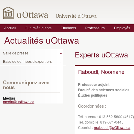
Accueil
Futurs étudiants
Étudiants
Professeurs
Employés
Actualités uOttawa
Experts uOttawa
Salle de presse
Base de données d'expert-e-s
Raboudi, Noomane
Communiquez avec
Professeur adjoint
nous
Faculté des sciences sociales
Études politiques
Médias
media@uottawa.ca
Coordonnées :
Tél. bureau :
613-562-5800 (4617)
Tél. domicile:
819-671-0445
Courriel :
nraboudi@uOttawa.ca