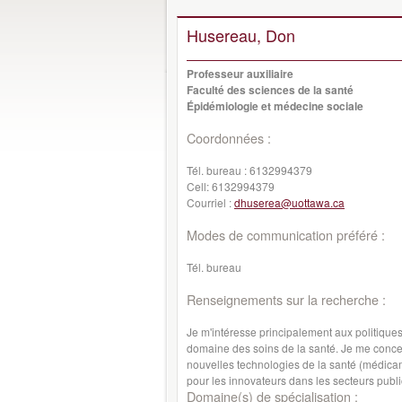
Husereau, Don
Professeur auxiliaire
Faculté des sciences de la santé
Épidémiologie et médecine sociale
Coordonnées :
Tél. bureau :
6132994379
Cell:
6132994379
Courriel :
dhuserea@uottawa.ca
Modes de communication préféré :
Tél. bureau
Renseignements sur la recherche :
Je m'intéresse principalement aux politique
domaine des soins de la santé. Je me concen
nouvelles technologies de la santé (médicame
pour les innovateurs dans les secteurs publi
Domaine(s) de spécialisation :