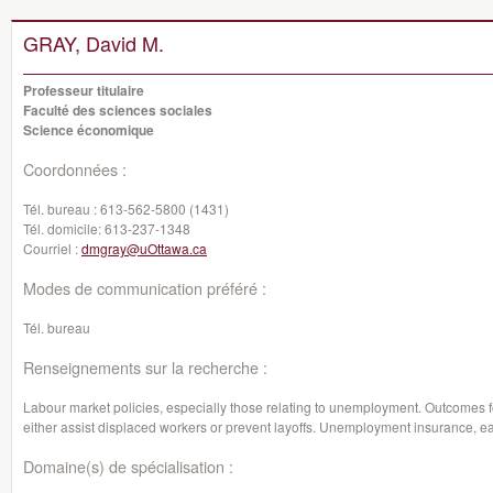
GRAY, David M.
Professeur titulaire
Faculté des sciences sociales
Science économique
Coordonnées :
Tél. bureau :
613-562-5800 (1431)
Tél. domicile:
613-237-1348
Courriel :
dmgray@uOttawa.ca
Modes de communication préféré :
Tél. bureau
Renseignements sur la recherche :
Labour market policies, especially those relating to unemployment. Outcomes 
either assist displaced workers or prevent layoffs. Unemployment insurance, ea
Domaine(s) de spécialisation :