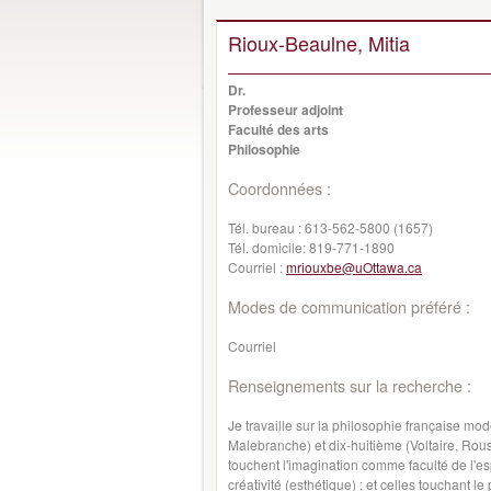
Rioux-Beaulne, Mitia
Dr.
Professeur adjoint
Faculté des arts
Philosophie
Coordonnées :
Tél. bureau :
613-562-5800 (1657)
Tél. domicile:
819-771-1890
Courriel :
mriouxbe@uOttawa.ca
Modes de communication préféré :
Courriel
Renseignements sur la recherche :
Je travaille sur la philosophie française mo
Malebranche) et dix-huitième (Voltaire, Rous
touchent l'imagination comme faculté de l'esp
créativité (esthétique) ; et celles touchant le