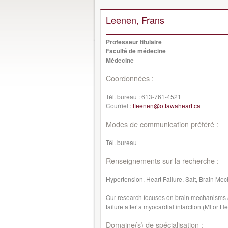
Leenen, Frans
Professeur titulaire
Faculté de médecine
Médecine
Coordonnées :
Tél. bureau :
613-761-4521
Courriel :
fleenen@ottawaheart.ca
Modes de communication préféré :
Tél. bureau
Renseignements sur la recherche :
Hypertension, Heart Failure, Salt, Brain Me
Our research focuses on brain mechanisms a
failure after a myocardial infarction (MI or He
Domaine(s) de spécialisation :