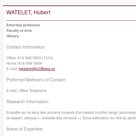
WATELET, Hubert
Emeritus professor
Faculty of Arts
History
Contact Information:
Office:
613-562-5800 (1310)
Home:
816-568-3934
E-mail:
hwatelet@uOttawa.ca
Preferred Method s of Contact:
E-mail, Office Telephone
Research Information:
Enquête sur le vécu des anciens mineurs d'un bassin houiller belge (accroiss
du bassin; silicose (« maladie des mineurs »). Sous-estimation du rôle du sen
Areas of Expertise: