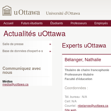
Accueil
Futurs étudiants
Étudiants
Professeurs
Employés
Actualités uOttawa
Experts uOttawa
Salle de presse
Base de données d'expert-e-s
Bélanger, Nathalie
Communiquez avec
Titulaire de chaire francophonie
nous
Professeure titulaire
Faculté d'éducation
Médias
media@uottawa.ca
Coordonnées :
Tél. bureau :
N/A
Cell:
N/A
Courriel :
nbelange@uottawa.ca
Site web