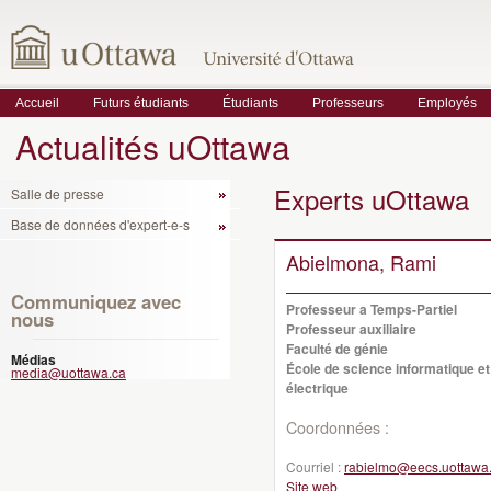
Accueil
Futurs étudiants
Étudiants
Professeurs
Employés
Actualités uOttawa
Experts uOttawa
Salle de presse
Base de données d'expert-e-s
Abielmona, Rami
Communiquez avec
Professeur a Temps-Partiel
nous
Professeur auxiliaire
Faculté de génie
Médias
École de science informatique et
media@uottawa.ca
électrique
Coordonnées :
Courriel :
rabielmo@eecs.uottawa
Site web