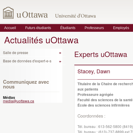
Accueil
Futurs étudiants
Étudiants
Professeurs
Employés
Actualités uOttawa
Experts uOttawa
Salle de presse
Base de données d'expert-e-s
Stacey, Dawn
Communiquez avec
Titulaire de la Chaire de recherc
nous
aux patients
Professeure agrégée
Médias
Faculté des sciences de la santé
media@uottawa.ca
École des sciences infirmières
Coordonnées :
Tél. bureau :
613-562-5800 (8419)
Tél. bureau :
(613)-737-8899 ext 