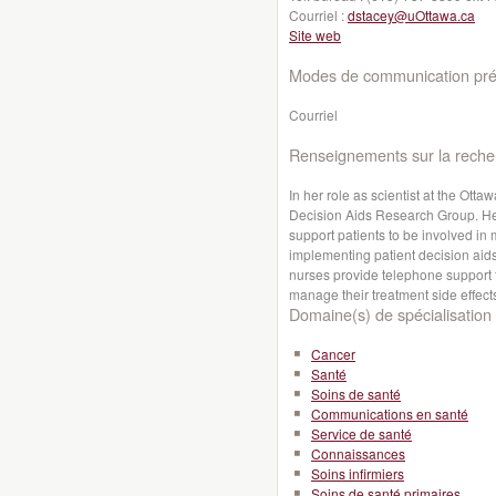
Courriel :
dstacey@uOttawa.ca
Site web
Modes de communication préf
Courriel
Renseignements sur la reche
In her role as scientist at the Otta
Decision Aids Research Group. Her
support patients to be involved in
implementing patient decision aid
nurses provide telephone support to
manage their treatment side effect
Domaine(s) de spécialisation 
Cancer
Santé
Soins de santé
Communications en santé
Service de santé
Connaissances
Soins infirmiers
Soins de santé primaires