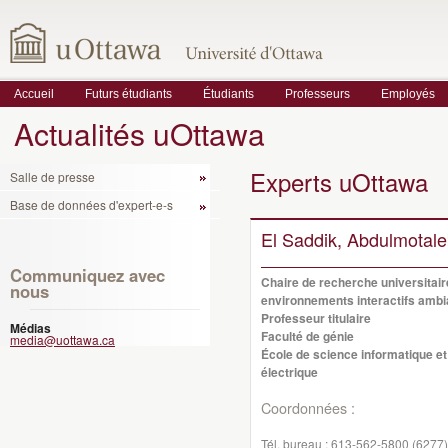
Accueil
Futurs étudiants
Étudiants
Professeurs
Employés
Actualités uOttawa
Experts uOttawa
Salle de presse
Base de données d'expert-e-s
El Saddik, Abdulmotal
Communiquez avec
Chaire de recherche universitair
nous
environnements interactifs ambi
Professeur titulaire
Médias
Faculté de génie
media@uottawa.ca
École de science informatique et
électrique
Coordonnées :
Tél. bureau :
613-562-5800 (6277)