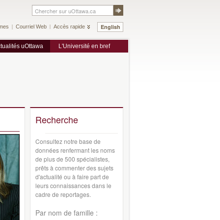
English
mes
Courriel Web
Accès rapide
tualités uOttawa
L'Université en bref
Recherche
Consultez notre base de
données renfermant les noms
de plus de 500 spécialistes,
prêts à commenter des sujets
d'actualité ou à faire part de
leurs connaissances dans le
cadre de reportages.
Par nom de famille :