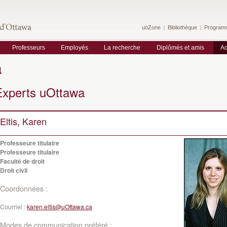
uoZone
Bibliothèque
Program
Professeurs
Employés
La recherche
Diplômés et amis
Ac
a
Experts uOttawa
Eltis, Karen
Professeure titulaire
Professeure titulaire
Faculté de droit
Droit civil
Coordonnées :
Courriel :
karen.eltis@uOttawa.ca
Modes de communication préféré :