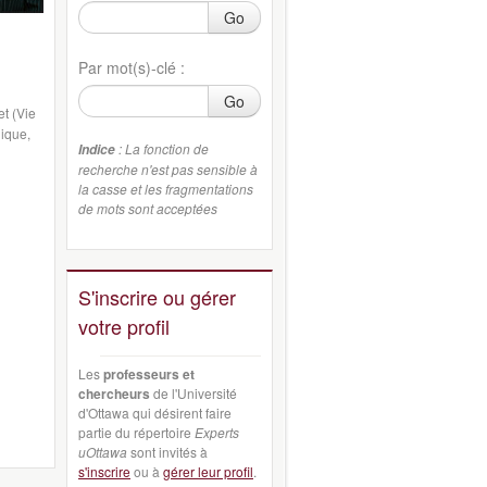
Go
Par mot(s)-clé :
Go
et (Vie
hique,
: La fonction de
Indice
recherche n'est pas sensible à
la casse et les fragmentations
de mots sont acceptées
S'inscrire ou gérer
votre profil
Les
professeurs et
chercheurs
de l'Université
d'Ottawa qui désirent faire
partie du répertoire
Experts
uOttawa
sont invités à
s'inscrire
ou à
gérer leur profil
.