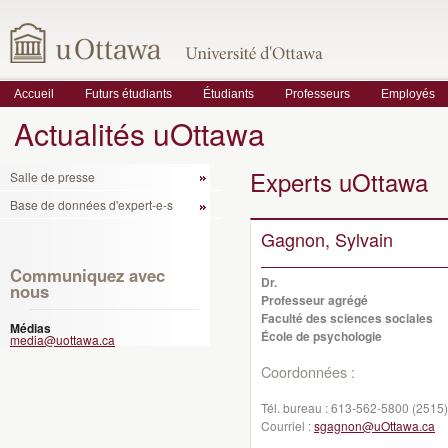
Accueil
Futurs étudiants
Étudiants
Professeurs
Employés
Actualités uOttawa
Experts uOttawa
Salle de presse
Base de données d'expert-e-s
Gagnon, Sylvain
Communiquez avec
Dr.
nous
Professeur agrégé
Faculté des sciences sociales
Médias
École de psychologie
media@uottawa.ca
Coordonnées :
Tél. bureau :
613-562-5800 (2515)
Courriel :
sgagnon@uOttawa.ca