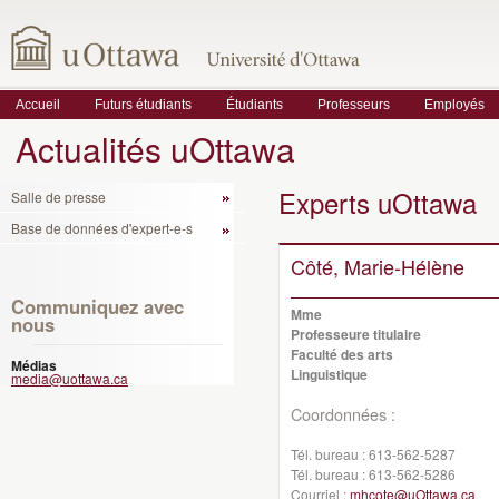
Accueil
Futurs étudiants
Étudiants
Professeurs
Employés
Actualités uOttawa
Experts uOttawa
Salle de presse
Base de données d'expert-e-s
Côté, Marie-Hélène
Communiquez avec
Mme
nous
Professeure titulaire
Faculté des arts
Médias
Linguistique
media@uottawa.ca
Coordonnées :
Tél. bureau :
613-562-5287
Tél. bureau :
613-562-5286
Courriel :
mhcote@uOttawa.ca