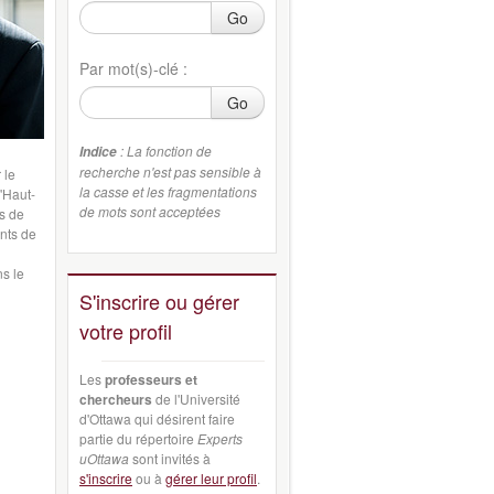
Go
Par mot(s)-clé :
Go
: La fonction de
Indice
recherche n'est pas sensible à
r
le
la casse et les fragmentations
l'Haut-
de mots sont acceptées
s de
nts de
ns
le
S'inscrire ou gérer
votre profil
Les
professeurs et
chercheurs
de l'Université
d'Ottawa qui désirent faire
partie du répertoire
Experts
uOttawa
sont invités à
s'inscrire
ou à
gérer leur profil
.