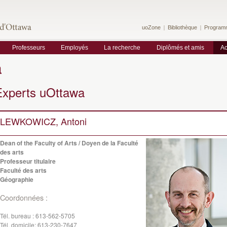
uoZone
Bibliothèque
Program
Professeurs
Employés
La recherche
Diplômés et amis
Ac
a
Experts uOttawa
LEWKOWICZ, Antoni
Dean of the Faculty of Arts / Doyen de la Faculté
des arts
Professeur titulaire
Faculté des arts
Géographie
Coordonnées :
Tél. bureau :
613-562-5705
Tél. domicile:
613-230-7647