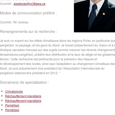
Courriel :
alewkowi@uOttawa.ca
Modes de communication préféré :
Courriel, Tél. bureau
Renseignements sur la recherche :
Je suis un expert sur les effets climatiques dans les régions Polar,
en particulier
su
pergélisol
,
le
paysage
,
et
les gens du Nord
. Je travail présentement au Yukon et à 
Arctique canadien francais sur des sujets comme mesurer les récents changement
températures pergélisol, prédire leur distribution et le
taux
de
dégel
et
les glisseme
terrain.
Cette
recherche est
pertinente pour
la prévision
des risques
et
le
développement
des routes
,
ainsi
que
l'adaptation au
changement
climatique
da
Nord
.
Je
suis
actuellement vice-
président de
l'Association
internationale
du
pergélisol
et
deviendra
président
en
2012
.
"
Domaine(s) de spécialisation :
Climatologie
Réchauffement planétaire
Réchauffement planétaire
Pergélisol
Pergélisol