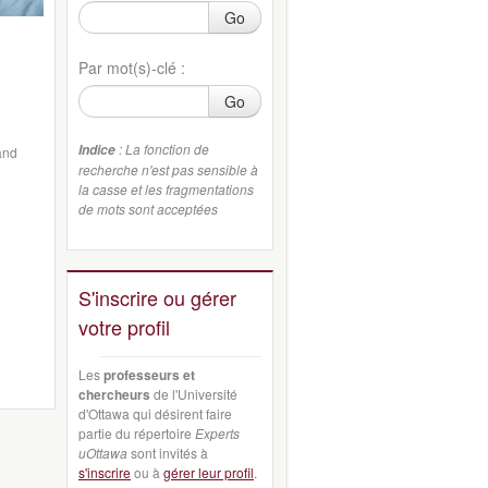
Go
Par mot(s)-clé :
Go
: La fonction de
Indice
and
recherche n'est pas sensible à
la casse et les fragmentations
de mots sont acceptées
S'inscrire ou gérer
votre profil
Les
professeurs et
chercheurs
de l'Université
d'Ottawa qui désirent faire
partie du répertoire
Experts
uOttawa
sont invités à
s'inscrire
ou à
gérer leur profil
.