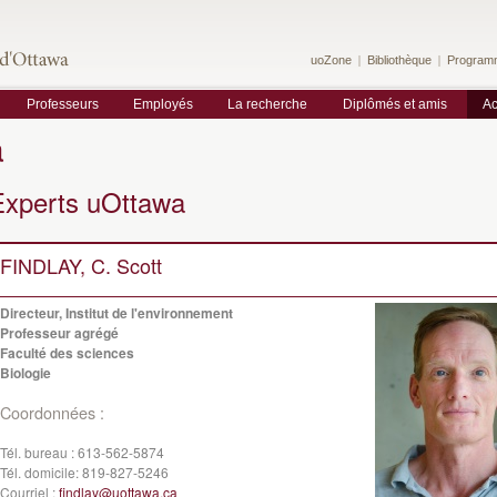
uoZone
Bibliothèque
Program
Professeurs
Employés
La recherche
Diplômés et amis
Ac
a
Experts uOttawa
FINDLAY, C. Scott
Directeur, Institut de l'environnement
Professeur agrégé
Faculté des sciences
Biologie
Coordonnées :
Tél. bureau :
613-562-5874
Tél. domicile:
819-827-5246
Courriel :
findlay@uottawa.ca