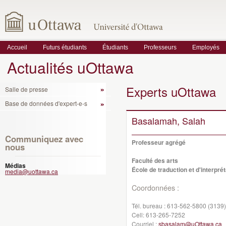
Accueil
Futurs étudiants
Étudiants
Professeurs
Employés
Actualités uOttawa
Experts uOttawa
Salle de presse
Base de données d'expert-e-s
Basalamah, Salah
Communiquez avec
Professeur agrégé
nous
Faculté des arts
Médias
École de traduction et d'interprét
media@uottawa.ca
Coordonnées :
Tél. bureau :
613-562-5800 (3139)
Cell:
613-265-7252
Courriel :
sbasalam@uOttawa.ca