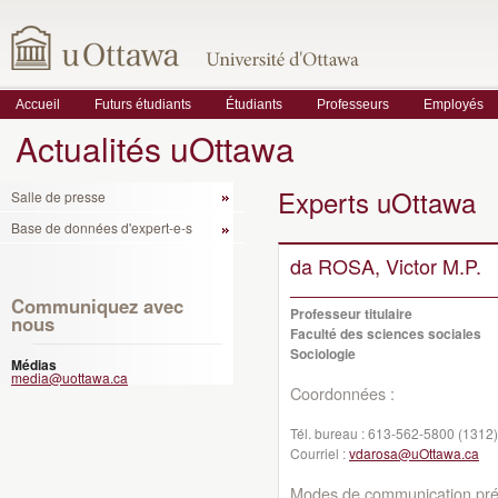
Accueil
Futurs étudiants
Étudiants
Professeurs
Employés
Actualités uOttawa
Experts uOttawa
Salle de presse
Base de données d'expert-e-s
da ROSA, Victor M.P.
Communiquez avec
Professeur titulaire
nous
Faculté des sciences sociales
Sociologie
Médias
media@uottawa.ca
Coordonnées :
Tél. bureau :
613-562-5800 (1312)
Courriel :
vdarosa@uOttawa.ca
Modes de communication préf