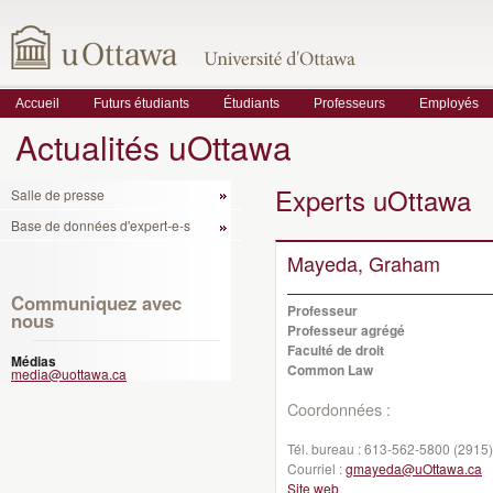
Accueil
Futurs étudiants
Étudiants
Professeurs
Employés
Actualités uOttawa
Experts uOttawa
Salle de presse
Base de données d'expert-e-s
Mayeda, Graham
Communiquez avec
Professeur
nous
Professeur agrégé
Faculté de droit
Médias
Common Law
media@uottawa.ca
Coordonnées :
Tél. bureau :
613-562-5800 (2915)
Courriel :
gmayeda@uOttawa.ca
Site web