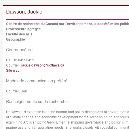
Dawson, Jackie
Chaire de recherche du Canada sur l’environnement, la société et les polit
Professeure agrégée
Faculté des arts
Géographie
Coordonnées :
Cell:
8184523459
Courriel :
jackie.dawson@uottawa.ca
Site web
Modes de communication préféré :
Courriel, Cell
Renseignements sur la recherche :
Dr Dawson's expertise is on the human and policy dimensions of environmental
of climate change and economic development for the Arctic shipping and touris
examining Arctic shipping trends, marine shipping governance and policy, cli
marine use and transportation needs. She works closely with coastal communiti