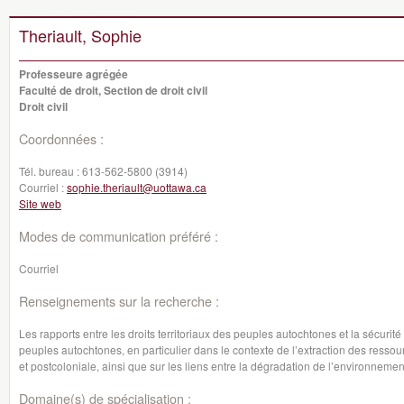
Theriault, Sophie
Professeure agrégée
Faculté de droit, Section de droit civil
Droit civil
Coordonnées :
Tél. bureau :
613-562-5800 (3914)
Courriel :
sophie.theriault@uottawa.ca
Site web
Modes de communication préféré :
Courriel
Renseignements sur la recherche :
Les rapports entre les droits territoriaux des peuples autochtones et la sécurité 
peuples autochtones, en particulier dans le contexte de l’extraction des ressou
et postcoloniale, ainsi que sur les liens entre la dégradation de l’environneme
Domaine(s) de spécialisation :