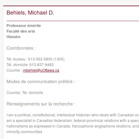
Behiels, Michael D.
Professeur émérite
Faculté des arts
Histoire
Coordonnées :
Tél. bureau :
613-562-5800 (1305)
Tél. domicile:
613-837-9483
Courriel :
mbehiel@uOttawa.ca
Modes de communication préféré :
Courriel, Tél. domicile
Renseignements sur la recherche :
I am a political, constitutional, intellectual historian who deals with Canadian po
am a specialist in Canadian federalism, federal-provincial relations with a sp
nationalisms as expressed in Canada, francophone-anglophone relations, an
minority communities