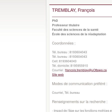
TREMBLAY, François
PhD
Professeur titulaire
Faculté des sciences de la santé
École des sciences de la réadaptation
Coordonnées :
Tél. bureau :
8193604043
Tél. bureau :
8193604043
Cell:
8193604043
Tél. domicile:
8195955910
Courriel :
francois.tremblay@uOttawa.ca
Site web
Modes de communication préféré :
Courriel, Tél. bureau
Renseignements sur la recherche :
- Impact de l'âge sur les fonctions motrices 