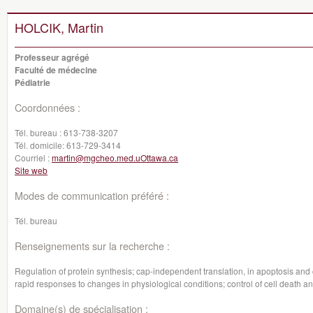
HOLCIK, Martin
Professeur agrégé
Faculté de médecine
Pédiatrie
Coordonnées :
Tél. bureau :
613-738-3207
Tél. domicile:
613-729-3414
Courriel :
martin@mgcheo.med.uOttawa.ca
Site web
Modes de communication préféré :
Tél. bureau
Renseignements sur la recherche :
Regulation of protein synthesis; cap-independent translation, in apoptosis and c
rapid responses to changes in physiological conditions; control of cell death an
Domaine(s) de spécialisation :