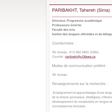
PARIBAKHT, Tahereh (Sima)
Directeur, Programme académique
Professeure émérite
Faculté des arts
Institut des langues officielles et du bilin
Coordonnées :
Tél. bureau :
613-562-5800 (3384)
Courriel :
paribakh@uOttawa.ca
Modes de communication préféré :
Tél. bureau
Renseignements sur la recherche :
Enseignement et apprentissage d'une langu
de la lecture (processus, stratégies); inféren
développement du vocabulaire en langue se
connaissances lexicales.