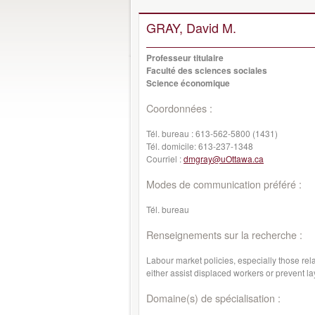
GRAY, David M.
Professeur titulaire
Faculté des sciences sociales
Science économique
Coordonnées :
Tél. bureau :
613-562-5800 (1431)
Tél. domicile:
613-237-1348
Courriel :
dmgray@uOttawa.ca
Modes de communication préféré :
Tél. bureau
Renseignements sur la recherche :
Labour market policies, especially those re
either assist displaced workers or prevent l
Domaine(s) de spécialisation :